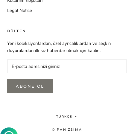
Kullanım Koşulları
Legal Notice
BÜLTEN
Yeni koleksiyonlardan, özel ayrıcalıklardan ve seçkin
duyurulardan ilk siz haberdar olmak için katılın.
ABONE OL
Dil
TÜRKÇE
© PANIZSIMA