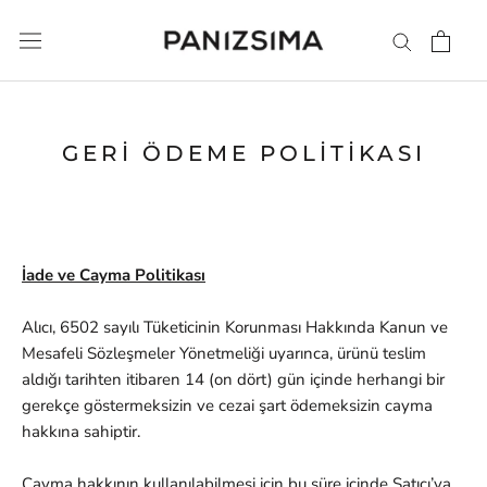
İçeriğe
atla
GERI ÖDEME POLITIKASI
İade ve Cayma Politikası
Alıcı, 6502 sayılı Tüketicinin Korunması Hakkında Kanun ve
Mesafeli Sözleşmeler Yönetmeliği uyarınca, ürünü teslim
aldığı tarihten itibaren 14 (on dört) gün içinde herhangi bir
gerekçe göstermeksizin ve cezai şart ödemeksizin cayma
hakkına sahiptir.
Cayma hakkının kullanılabilmesi için bu süre içinde Satıcı’ya